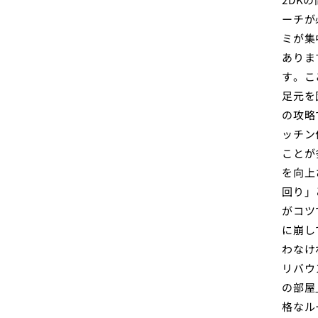
ーチが
ミが集
ありま
す。こ
足元を
の攻略
ッチン
ことが
を向上
回り」
がコツ
に崩し
わなけ
リバウ
の部屋
格なル