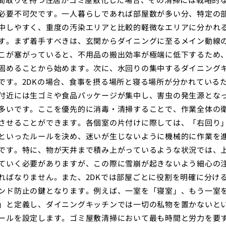
必要不可欠です。一人暮らしであれば部屋数が多い分、特定の
中しやすく、重度の汚染エリアと比較的軽微なエリアに分かれ
す。まず着手すべきは、玄関からダイニングに至るメイン動線
こが塞がっていると、不用品の搬出効率が極端に低下するため
固めることから始めます。次に、水回りの集中するダイニング
です。2DKの場合、食事を摂る場所と寝る場所が分かれている
付近には生ゴミや食品パッケージが集中し、害虫の発生源とな
多いです。ここを優先的に消毒・清掃することで、作業全体の
させることができます。各個室の片付けに際しては、「右回り
といったルールを決め、迷いが生じないように機械的に作業を
です。特に、物が天井まで積み上がっているような状況では、
ていく必要がありますが、この際に雪崩が起きないよう細心の
ればなりません。また、2DKでは部屋ごとに役割を明確に分け
ンド防止の鍵となります。例えば、一室を「寝室」、もう一室
」と定義し、ダイニングキッチンでは一切の私物を置かないと
ールを設定します。ゴミ屋敷清掃において最も時間と労力を要