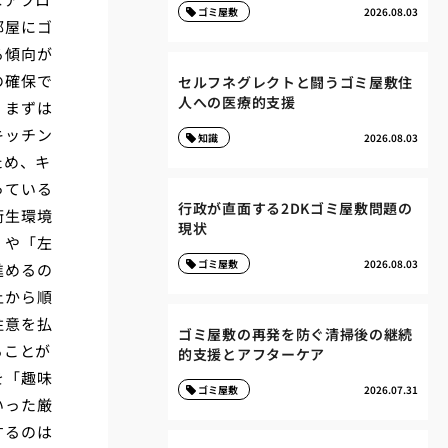
ゴミ屋敷
2026.08.03
部屋にゴ
る傾向が
の確保で
セルフネグレクトと闘うゴミ屋敷住
人への医療的支援
、まずは
キッチン
知識
2026.08.03
ため、キ
っている
行政が直面する2DKゴミ屋敷問題の
衛生環境
現状
」や「左
ゴミ屋敷
2026.08.03
進めるの
上から順
注意を払
ゴミ屋敷の再発を防ぐ清掃後の継続
ることが
的支援とアフターケア
を「趣味
ゴミ屋敷
2026.07.31
いった厳
するのは