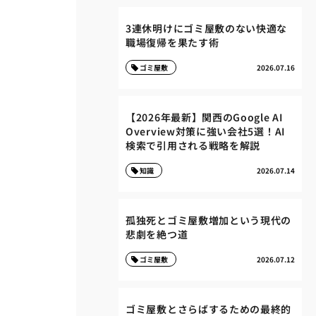
3連休明けにゴミ屋敷のない快適な
職場復帰を果たす術
ゴミ屋敷
2026.07.16
【2026年最新】関西のGoogle AI
Overview対策に強い会社5選！AI
検索で引用される戦略を解説
知識
2026.07.14
孤独死とゴミ屋敷増加という現代の
悲劇を絶つ道
ゴミ屋敷
2026.07.12
ゴミ屋敷とさらばするための最終的