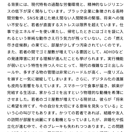
る背景には、現代特有の過酷な労働環境と、精神的なレジリエン
スの低下が深く関与しています。ブラック企業に象徴される長時
間労働や、SNSを通じた絶え間ない人間関係の緊張、将来への強
い不安など、若者が直面するストレスは限界を超えています。仕
事で全エネルギーを使い果たし、帰宅したときにはゴミを袋に入
れるという単純な動作さえ行う気力が残っていない。この「燃え
尽き症候群」の果てに、部屋が少しずつ汚染されていくのです。
また、若者の間でゴミ屋敷が増えている要因として、ADHDなど
の発達障害に対する理解が進んだことも挙げられます。実行機能
が弱いという特性を持つ人々にとって、現代の複雑なゴミ出しル
ールや、多すぎる物の管理は非常にハードルが高く、一度リズム
を崩すと一気に破綻してしまいます。さらに、デジタル化の進展
も皮肉な影響を与えています。スマホ一つで食事が届き、娯楽が
完結する生活は、家からゴミを出すという物理的な動機を希薄に
させました。若者のゴミ屋敷が増えている現状は、彼らが「将来
に希望を持てず、今の自分を大切にする意味を見失っている」と
いう心の叫びでもあります。かつての若者であれば、結婚や友人
の訪問が部屋を綺麗にする動機となっていましたが、非婚化や孤
立化が進む中で、そのブレーキも失われつつあります。この問題