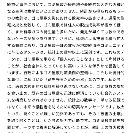
続放火事件において、ゴミ屋敷が経由地や最終的な大きな火種と
なる事例は枚挙にいとまがありません。統計から得られるもう一
つの教訓は、ゴミ屋敷火災における致死率の高さです。通常の住
宅火災と比較して、ゴミ屋敷では住人の脱出成功率が極めて低
く、また有毒ガスの発生量も多いため、発見が早くても救命でき
ないケースが多々あります。さらに、延焼による被害面積も拡大
する傾向にあり、ゴミ屋敷一軒の放火が地域経済やコミュニティ
に与えるダメージは、統計上の数字以上に深刻です。これらのデ
ータは、ゴミ屋敷を単なる「個人のだらしなさ」として片付ける
ことが、社会全体にとっていかに高いリスクを伴うかを警告して
います。行政によるゴミ屋敷対策条例の整備は、こうした統計的
な裏付けに基づいた「命を守るための必然」なのです。私たち
は、過去の悲劇的な統計を繰り返さないために、ゴミ屋敷の増加
を食い止め、既存のゴミ屋敷を迅速に解消していく社会的システ
ムを構築しなければなりません。統計上の数字は、単なる記録で
はなく、未来の犠牲者を防ぐための切実なメッセージです。放火
という、防ぐことが難しい犯罪であっても、その「被害の土壌」
を取り除くことは、私たちの努力で可能です。ゴミ屋敷問題を放
置せず、一つずつ着実に解決していくことが、統計上の放火被害