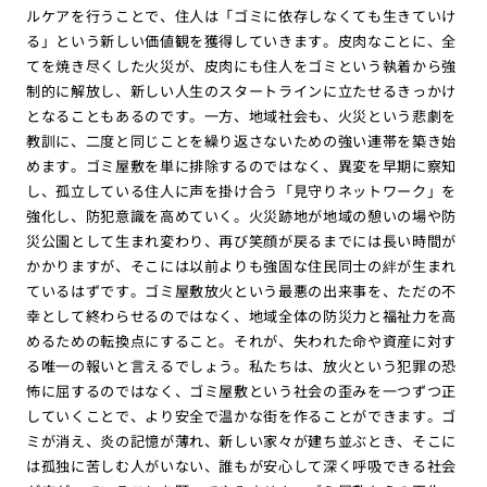
ルケアを行うことで、住人は「ゴミに依存しなくても生きていけ
る」という新しい価値観を獲得していきます。皮肉なことに、全
てを焼き尽くした火災が、皮肉にも住人をゴミという執着から強
制的に解放し、新しい人生のスタートラインに立たせるきっかけ
となることもあるのです。一方、地域社会も、火災という悲劇を
教訓に、二度と同じことを繰り返さないための強い連帯を築き始
めます。ゴミ屋敷を単に排除するのではなく、異変を早期に察知
し、孤立している住人に声を掛け合う「見守りネットワーク」を
強化し、防犯意識を高めていく。火災跡地が地域の憩いの場や防
災公園として生まれ変わり、再び笑顔が戻るまでには長い時間が
かかりますが、そこには以前よりも強固な住民同士の絆が生まれ
ているはずです。ゴミ屋敷放火という最悪の出来事を、ただの不
幸として終わらせるのではなく、地域全体の防災力と福祉力を高
めるための転換点にすること。それが、失われた命や資産に対す
る唯一の報いと言えるでしょう。私たちは、放火という犯罪の恐
怖に屈するのではなく、ゴミ屋敷という社会の歪みを一つずつ正
していくことで、より安全で温かな街を作ることができます。ゴ
ミが消え、炎の記憶が薄れ、新しい家々が建ち並ぶとき、そこに
は孤独に苦しむ人がいない、誰もが安心して深く呼吸できる社会