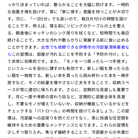
っかり決まっていれば、散らかることを大幅に防げます。一時的
な仮置き場を設けず、常に「家に帰す」意識を持つことが大切で
す。次に、「一日5分」でも良いので、毎日片付けの時間を設け
ることです。例えば、寝る前にリビングのテーブルの上を整え
る、朝食後にキッチンのシンク周りを拭くなど、短時間でも毎日
続けることで、大きな汚れや散らかりに発展する前に食い止める
ことができます。
女性でも依頼できる伊勢市の汚部屋清掃業者な
ら
この習慣は、部屋が汚れることを予防する「予防片付け」とし
て非常に効果的です。また、「モノを一つ買ったら一つ手放す」
というルールを自分に課すのも有効です。新しい服を買ったら古
い服を一枚捨てる、新しい本を買ったら読み終わった本を一冊手
放すなど、モノの総量を増やさない工夫をすることで、収納スペ
ースが常に適切に保たれます。さらに、定期的な見直しも重要で
す。月に一度や季節の変わり目など、定期的に部屋全体を見渡
し、不要なモノが増えていないか、収納が機能しているかなどを
チェックする「パトロール」の時間を設けてみましょう。この習
慣は、汚部屋への逆戻りを防ぐだけでなく、常に快適な住空間を
維持するための重要なメンテナンスとなります。これらの習慣を
少しずつ取り入れ、焦らず継続することで、汚部屋からの卒業だ