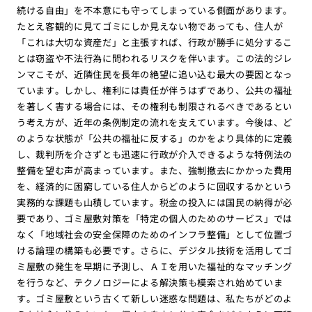
続ける自由」を不本意にも守ってしまっている側面があります。
たとえ客観的に見てゴミにしか見えない物であっても、住人が
「これは大切な資産だ」と主張すれば、行政が勝手に処分するこ
とは窃盗や不法行為に問われるリスクを伴います。この法的ジレ
ンマこそが、近隣住民を長年の絶望に追い込む最大の要因となっ
ています。しかし、権利には責任が伴うはずであり、公共の福祉
を著しく害する場合には、その権利も制限されるべきであるとい
う考え方が、近年の条例制定の流れを支えています。今後は、ど
のような状態が「公共の福祉に反する」のかをより具体的に定義
し、裁判所を介さずとも迅速に行政が介入できるような特例法の
整備を望む声が高まっています。また、強制撤去にかかった費用
を、経済的に困窮している住人からどのように回収するかという
実務的な課題も山積しています。税金の投入には国民の納得が必
要であり、ゴミ屋敷対策を「特定の個人のためのサービス」では
なく「地域社会の安全保障のためのインフラ整備」として位置づ
ける論理の構築も必要です。さらに、デジタル技術を活用してゴ
ミ屋敷の発生を早期に予測し、ＡＩを用いた福祉的なマッチング
を行うなど、テクノロジーによる解決策も模索され始めていま
す。ゴミ屋敷という古くて新しい迷惑な問題は、私たちがどのよ