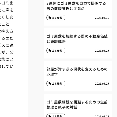
らゴミ出
3連休にゴミ屋敷を自力で掃除する
際の健康管理と注意点
父に声を
亡くした
ゴミ屋敷
2026.07.30
たこと
は抱えき
ゴミ屋敷を相続する際の不動産価値
きるのだ
と売却戦略
ビスに通
ゴミ屋敷
2026.07.27
とが、父
家族にと
信してい
部屋が汚すぎる現状を変えるための
心理学
ゴミ屋敷
2026.07.27
ゴミ屋敷相続を回避するための生前
整理と親子の対話
ゴミ屋敷
2026.07.27