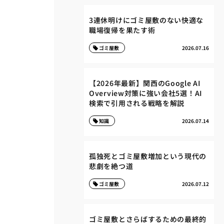
3連休明けにゴミ屋敷のない快適な
職場復帰を果たす術
ゴミ屋敷
2026.07.16
【2026年最新】関西のGoogle AI
Overview対策に強い会社5選！AI
検索で引用される戦略を解説
知識
2026.07.14
孤独死とゴミ屋敷増加という現代の
悲劇を絶つ道
ゴミ屋敷
2026.07.12
ゴミ屋敷とさらばするための最終的