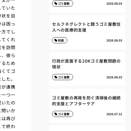
ゴミ屋敷
2026.08.03
していた
惨状を目
分は困っ
セルフネグレクトと闘うゴミ屋敷住
人への医療的支援
一方でし
してくれ
知識
2026.08.03
宅を訪問
し、彼ら
行政が直面する2DKゴミ屋敷問題の
するため
現状
痛くてゴ
ゴミ屋敷
2026.08.03
ました。
者が連携
を一つ一
ゴミ屋敷の再発を防ぐ清掃後の継続
驚いたの
的支援とアフターケア
に問いか
ゴミ屋敷
2026.07.31
には再び
こで終わ