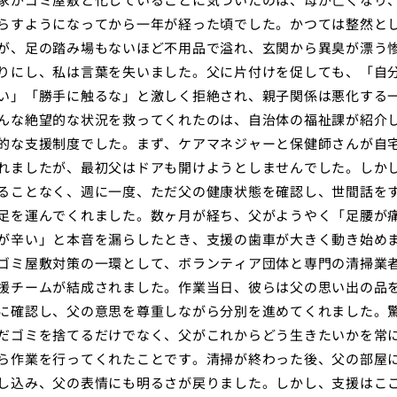
らすようになってから一年が経った頃でした。かつては整然と
が、足の踏み場もないほど不用品で溢れ、玄関から異臭が漂う
りにし、私は言葉を失いました。父に片付けを促しても、「自
い」「勝手に触るな」と激しく拒絶され、親子関係は悪化する
んな絶望的な状況を救ってくれたのは、自治体の福祉課が紹介
的な支援制度でした。まず、ケアマネジャーと保健師さんが自
れましたが、最初父はドアも開けようとしませんでした。しか
ることなく、週に一度、ただ父の健康状態を確認し、世間話を
足を運んでくれました。数ヶ月が経ち、父がようやく「足腰が
が辛い」と本音を漏らしたとき、支援の歯車が大きく動き始め
ゴミ屋敷対策の一環として、ボランティア団体と専門の清掃業
援チームが結成されました。作業当日、彼らは父の思い出の品
に確認し、父の意思を尊重しながら分別を進めてくれました。
だゴミを捨てるだけでなく、父がこれからどう生きたいかを常
ら作業を行ってくれたことです。清掃が終わった後、父の部屋
し込み、父の表情にも明るさが戻りました。しかし、支援はこ