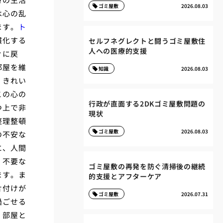
ゴミ屋敷
2026.08.03
は心の乱
ます。
ト
慣化する
セルフネグレクトと闘うゴミ屋敷住
人への医療的支援
ぐに戻
部屋を維
知識
2026.08.03
、
きれい
この心の
行政が直面する2DKゴミ屋敷問題の
つ上で非
現状
整理整頓
ゴミ屋敷
2026.08.03
の不安な
に、人間
、不要な
ゴミ屋敷の再発を防ぐ清掃後の継続
ます。ま
的支援とアフターケア
片付けが
ゴミ屋敷
2026.07.31
過ごせる
。部屋と