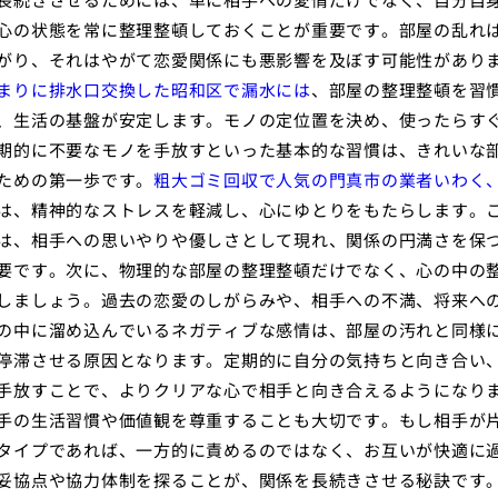
心の状態を常に整理整頓しておくことが重要です。部屋の乱れ
がり、それはやがて恋愛関係にも悪影響を及ぼす可能性があり
まりに排水口交換した昭和区で漏水には
、部屋の整理整頓を習
、生活の基盤が安定します。モノの定位置を決め、使ったらす
期的に不要なモノを手放すといった基本的な習慣は、きれいな
ための第一歩です。
粗大ゴミ回収で人気の門真市の業者いわく
は、精神的なストレスを軽減し、心にゆとりをもたらします。
は、相手への思いやりや優しさとして現れ、関係の円満さを保
要です。次に、物理的な部屋の整理整頓だけでなく、心の中の
しましょう。過去の恋愛のしがらみや、相手への不満、将来へ
の中に溜め込んでいるネガティブな感情は、部屋の汚れと同様
停滞させる原因となります。定期的に自分の気持ちと向き合い
手放すことで、よりクリアな心で相手と向き合えるようになり
手の生活習慣や価値観を尊重することも大切です。もし相手が
タイプであれば、一方的に責めるのではなく、お互いが快適に
妥協点や協力体制を探ることが、関係を長続きさせる秘訣です