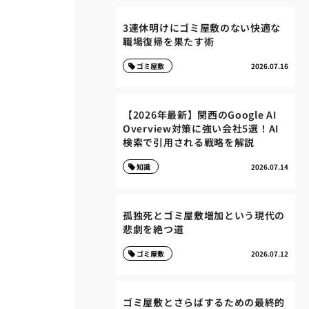
3連休明けにゴミ屋敷のない快適な
職場復帰を果たす術
ゴミ屋敷
2026.07.16
【2026年最新】関西のGoogle AI
Overview対策に強い会社5選！AI
検索で引用される戦略を解説
知識
2026.07.14
孤独死とゴミ屋敷増加という現代の
悲劇を絶つ道
ゴミ屋敷
2026.07.12
ゴミ屋敷とさらばするための最終的