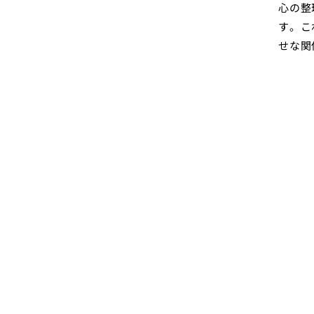
心の整
す。こ
せな関