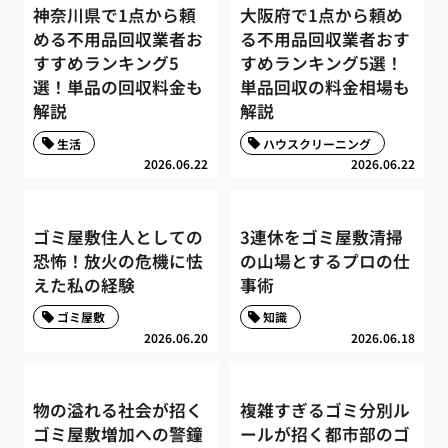
神奈川県で1点から頼
大阪府で1点から頼め
める不用品回収業者お
る不用品回収業者おす
すすめランキング5
すめランキング5選！
選！単品の回収料金も
単品回収の料金相場も
解説
解説
生活
ハウスクリーニング
2026.06.22
2026.06.22
ゴミ屋敷住人としての
3連休をゴミ屋敷清掃
恐怖！放火の危機に怯
の山場とするプロの仕
えた私の経験
事術
ゴミ屋敷
知識
2026.06.20
2026.06.18
物の溢れる社会が招く
複雑すぎるゴミ分別ル
ゴミ屋敷増加への警鐘
ールが招く都市部のゴ