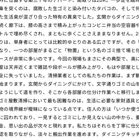
鼻を突くのは、腐敗した生ゴミと染み付いたタバコの、そして
た生活臭が混ざり合った特有の異臭でした。玄関からダイニン
続く廊下は、膝の高さまで積み上がったコンビニ弁当の空容器
トルで埋め尽くされ、まともに歩くことさえままなりません。2
りは、単身者にとっては比較的ゆとりのある広さですが、その
なり、一つの部屋がまるごと「物置」という名のゴミ捨て場と
ースが非常に多いのです。今回の現場もまさにその典型で、奥
室は天井近くまで雑誌や段ボールが積み上がり、もはや部屋と
全に失っていました。清掃業者としての私たちの作業は、まず
始まります。玄関からダイニングにかけて、文字通りゴミの山
ようにして道を作り、そこから各部屋の仕分け作業へと移行し
のゴミ屋敷清掃において最も困難なのは、生活に必要な家財道具
物の境界線が曖昧になっている点です。住人の方は「いつか使
に囚われており、一見するとゴミにしか見えない山の中から、
金、思い出の品が次々と現れます。私たちはそれらを丁寧に仕
認を取りながら、淡々と搬出作業を進めます。ダイニングキッ