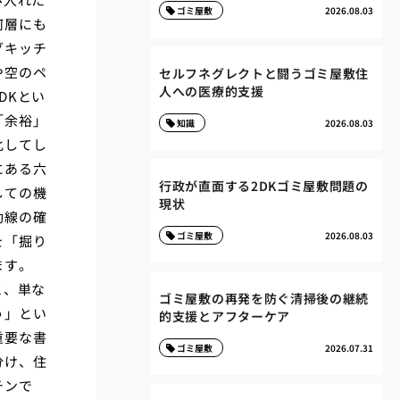
ゴミ屋敷
2026.08.03
何層にも
グキッチ
や空のペ
セルフネグレクトと闘うゴミ屋敷住
人への医療的支援
DKとい
「余裕」
知識
2026.08.03
化してし
にある六
行政が直面する2DKゴミ屋敷問題の
しての機
現状
動線の確
ゴミ屋敷
2026.08.03
を「掘り
ます。
と、単な
ゴミ屋敷の再発を防ぐ清掃後の継続
う」とい
的支援とアフターケア
重要な書
ゴミ屋敷
2026.07.31
分け、住
チンで