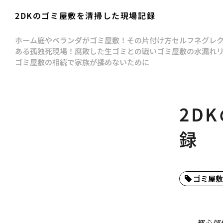
2DKのゴミ屋敷を清掃した現場記録
ホーム
庭やベランダがゴミ屋敷！その片付け方
セルフネグレ
ある孤独死現場！腐敗した生ゴミとの戦い
ゴミ屋敷の水漏れ
ゴミ屋敷の相続で家族が揉めないために
2D
録
ゴミ屋敷
都心郊