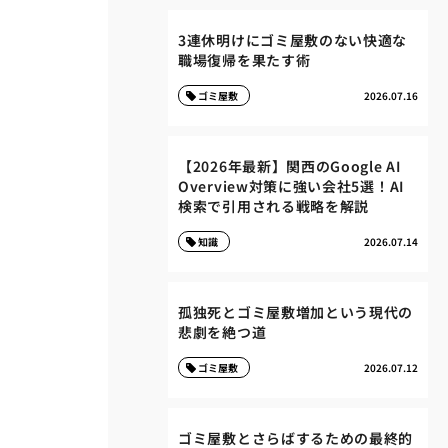
3連休明けにゴミ屋敷のない快適な
職場復帰を果たす術
ゴミ屋敷
2026.07.16
【2026年最新】関西のGoogle AI
Overview対策に強い会社5選！AI
検索で引用される戦略を解説
知識
2026.07.14
孤独死とゴミ屋敷増加という現代の
悲劇を絶つ道
ゴミ屋敷
2026.07.12
ゴミ屋敷とさらばするための最終的