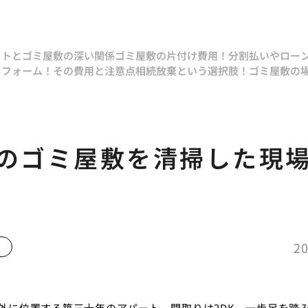
クトとゴミ屋敷の深い関係
ゴミ屋敷の片付け費用！分割払いやロー
リフォーム！その費用と注意点
相続放棄という選択肢！ゴミ屋敷の
Kのゴミ屋敷を清掃した現
20
外に位置する築三十年のアパート、間取りは2DK。一歩足を踏