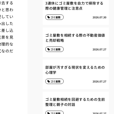
除去する
3連休にゴミ屋敷を自力で掃除する
際の健康管理と注意点
分と思わ
配してい
ゴミ屋敷
2026.07.30
み出した
に差し込
ゴミ屋敷を相続する際の不動産価値
光景を見
と売却戦略
物理的な
ゴミ屋敷
2026.07.27
式なのだ
部屋が汚すぎる現状を変えるための
心理学
ゴミ屋敷
2026.07.27
ゴミ屋敷相続を回避するための生前
整理と親子の対話
ゴミ屋敷
2026.07.27