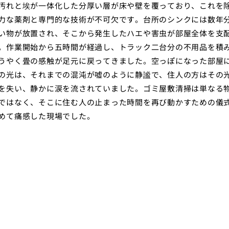
汚れと埃が一体化した分厚い層が床や壁を覆っており、これを
力な薬剤と専門的な技術が不可欠です。台所のシンクには数年
い物が放置され、そこから発生したハエや害虫が部屋全体を支
。作業開始から五時間が経過し、トラック二台分の不用品を積
うやく畳の感触が足元に戻ってきました。空っぽになった部屋
の光は、それまでの混沌が嘘のように静謐で、住人の方はその
を失い、静かに涙を流されていました。ゴミ屋敷清掃は単なる
ではなく、そこに住む人の止まった時間を再び動かすための儀
めて痛感した現場でした。