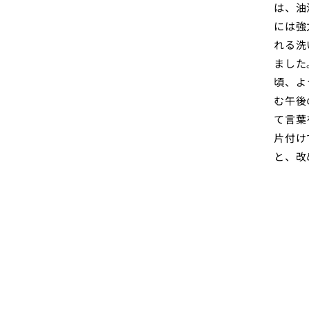
は、油
には強
れる洗
ました
頃、よ
む午後
て言葉
片付け
と、改