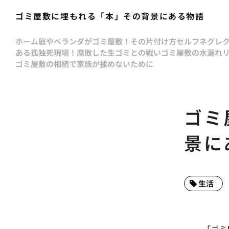
ゴミ屋敷に埋もれる「本」その背景にある物語
ホーム
庭やベランダがゴミ屋敷！その片付け方
セルフネグレ
ある孤独死現場！腐敗した生ゴミとの戦い
ゴミ屋敷の水漏れ
ゴミ屋敷の相続で家族が揉めないために
ゴミ
景に
生活
「ゴミ