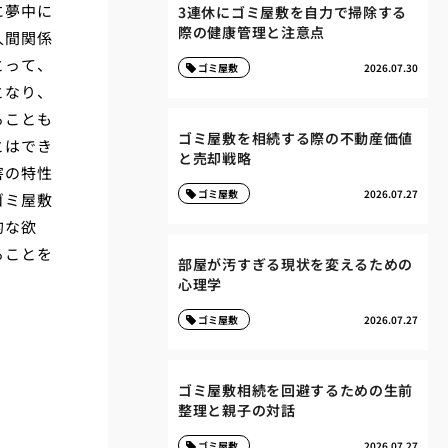
に夢中に
3連休にゴミ屋敷を自力で掃除する
際の健康管理と注意点
人間関係
とって、
ゴミ屋敷
2026.07.30
となり、
ることも
ゴミ屋敷を相続する際の不動産価値
とはでき
と売却戦略
害の特性
ゴミ屋敷
2026.07.27
ゴミ屋敷
的な欲
ることを
部屋が汚すぎる現状を変えるための
心理学
ゴミ屋敷
2026.07.27
ゴミ屋敷相続を回避するための生前
整理と親子の対話
ゴミ屋敷
2026.07.27