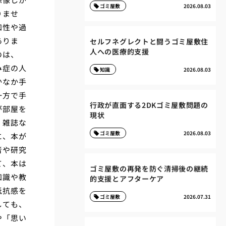
ゴミ屋敷
2026.08.03
りませ
知性や過
ありま
セルフネグレクトと闘うゴミ屋敷住
人への医療的支援
のは、
み症の人
知識
2026.08.03
かなか手
一方で手
行政が直面する2DKゴミ屋敷問題の
が部屋を
現状
、雑誌な
ゴミ屋敷
2026.08.03
に、本が
者や研究
て、本は
ゴミ屋敷の再発を防ぐ清掃後の継続
知識や教
的支援とアフターケア
抵抗感を
ゴミ屋敷
2026.07.31
しても、
や「思い