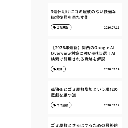
3連休明けにゴミ屋敷のない快適な
職場復帰を果たす術
ゴミ屋敷
2026.07.16
【2026年最新】関西のGoogle AI
Overview対策に強い会社5選！AI
検索で引用される戦略を解説
知識
2026.07.14
孤独死とゴミ屋敷増加という現代の
悲劇を絶つ道
ゴミ屋敷
2026.07.12
ゴミ屋敷とさらばするための最終的