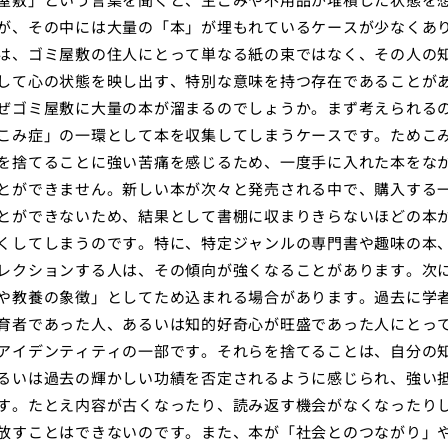
が、その中には大量の「本」が埋もれているケースが少なくあ
は、ゴミ屋敷の住人にとって単なる紙の束ではなく、その人の
して心の状態を映し出す、特別な意味を持つ存在であることが
ぜゴミ屋敷に大量の本が溜まるのでしょうか。まず考えられる
こみ症」の一環として本を収集してしまうケースです。ためこ
を捨てることに強い苦痛を感じるため、一度手に入れた本をな
とができません。新しい本が次々と発売される中で、購入する
とができないため、結果として書棚に収まりきらないほどの本
くしてしまうのです。特に、特定ジャンルの専門書や趣味の本
レクションする人は、その傾向が強くなることがあります。次
や教養の象徴」としてため込まれる場合があります。過去に学
育者であった人、あるいは知的好奇心が旺盛であった人にとっ
アイデンティティの一部です。それらを捨てることは、自分の
るいは過去の輝かしい功績を否定されるように感じられ、強い
す。たとえ内容が古くなったり、読み返す機会がなくなったり
放すことはできないのです。また、本が「社会とのつながり」