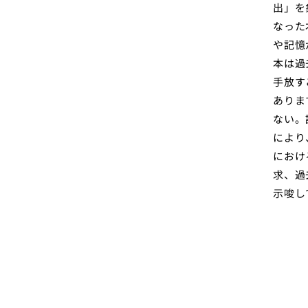
出」を
なった
や記憶
本は過
手放す
ありま
ない。
により
におけ
求、過
示唆し