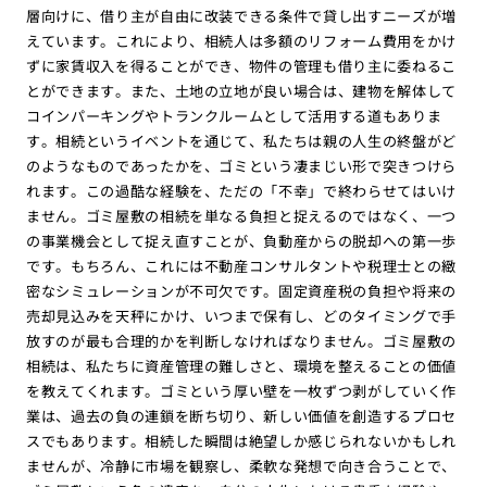
層向けに、借り主が自由に改装できる条件で貸し出すニーズが増
えています。これにより、相続人は多額のリフォーム費用をかけ
ずに家賃収入を得ることができ、物件の管理も借り主に委ねるこ
とができます。また、土地の立地が良い場合は、建物を解体して
コインパーキングやトランクルームとして活用する道もありま
す。相続というイベントを通じて、私たちは親の人生の終盤がど
のようなものであったかを、ゴミという凄まじい形で突きつけら
れます。この過酷な経験を、ただの「不幸」で終わらせてはいけ
ません。ゴミ屋敷の相続を単なる負担と捉えるのではなく、一つ
の事業機会として捉え直すことが、負動産からの脱却への第一歩
です。もちろん、これには不動産コンサルタントや税理士との緻
密なシミュレーションが不可欠です。固定資産税の負担や将来の
売却見込みを天秤にかけ、いつまで保有し、どのタイミングで手
放すのが最も合理的かを判断しなければなりません。ゴミ屋敷の
相続は、私たちに資産管理の難しさと、環境を整えることの価値
を教えてくれます。ゴミという厚い壁を一枚ずつ剥がしていく作
業は、過去の負の連鎖を断ち切り、新しい価値を創造するプロセ
スでもあります。相続した瞬間は絶望しか感じられないかもしれ
ませんが、冷静に市場を観察し、柔軟な発想で向き合うことで、